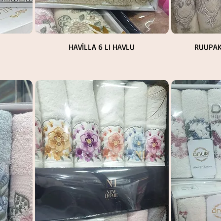
Hızlı Bakış
HAVİLLA 6 LI HAVLU
RUUPAK