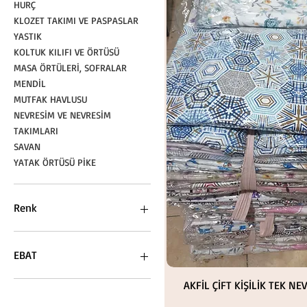
HURÇ
KLOZET TAKIMI VE PASPASLAR
YASTIK
KOLTUK KILIFI VE ÖRTÜSÜ
MASA ÖRTÜLERİ, SOFRALAR
MENDİL
MUTFAK HAVLUSU
NEVRESİM VE NEVRESİM
TAKIMLARI
SAVAN
YATAK ÖRTÜSÜ PİKE
Renk
EBAT
1 NOLU
Hızlı Bakış
AKFİL ÇİFT KİŞİLİK TEK NE
12 M2