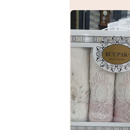
180X200
2 NOLU
200X200
3 NOLU
6 M2
9 M2
DÖŞEK
KAZAK
TEK KİŞİLİK
YASTIK
YORGAN
ÇİFT KİŞİLİK