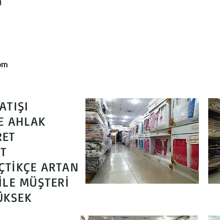
)
om
ATIŞI
E AHLAK
RET
ET
ÇTİKÇE ARTAN
İLE MÜŞTERİ
ÜKSEK