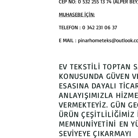
CEP NO: 0 532 255 13 74 (ALPER BEY
MUHASEBE İÇİN:
TELEFON : 0 342 231 06 37
E MAIL :
pinarhometeks@outlook.c
EV TEKSTİLİ TOPTAN S
KONUSUNDA GÜVEN V
ESASINA DAYALI TİCA
ANLAYIŞIMIZLA HİZM
VERMEKTEYİZ. GÜN GE
ÜRÜN ÇEŞİTLİLİĞİMİZ 
MEMNUNİYETİNİ EN Y
SEVİYEYE ÇIKARMAYI