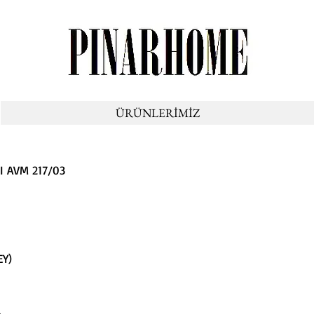
ÜRÜNLERİMİZ
I AVM 217/03
EY)