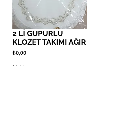
2 Lİ GUPURLU
KLOZET TAKIMI AĞIR
Fiyat
₺0,00
Adet
*
Sepete Ekle